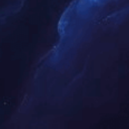
直以可靠的技术、优良的品质、完善的服务、合理的价位，致力于“创斯威品
）一站式体育服务 ，是一家气
本
拥有自动化生产技术及设备
范
量
心，数控精密专用加工机床、铣
公
件压机、投影测绘仪等现代化生
空
可