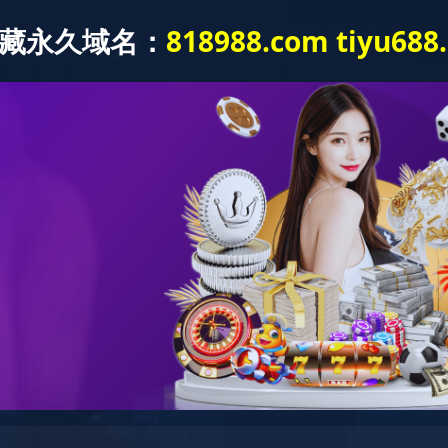
才能成就品质的制造
讯
产品中心
产品简介
人才招聘