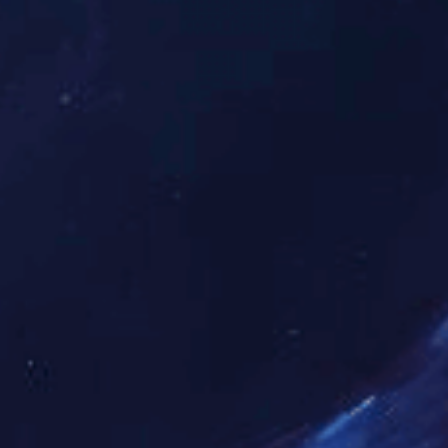
的蜕变
KQGL直角接头,KQGH直通（不锈钢G螺
纹）,KQGL（不锈钢G螺纹）