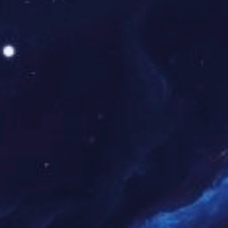
三通中部螺纹接头,KQGF终端内螺
KQGH直通终端接头,KQGL直通
斯威气动
4
大优势