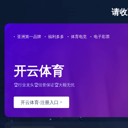
乐竞官网
欢迎光临乐竞官网-乐竞（中国）一站式体育服务 感恩您的支持
首 页
企业概况
新闻资
乐竞官网-乐竞（中国）一站式体育服务