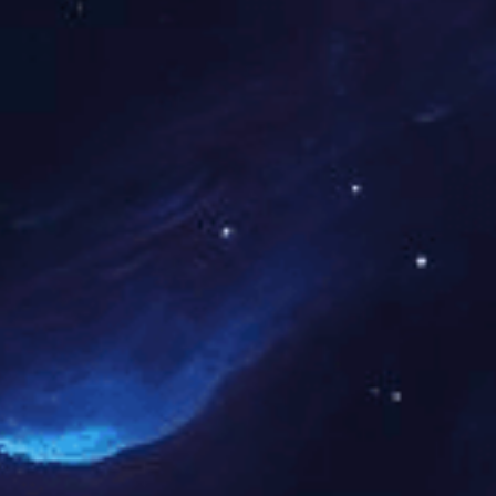
一
品牌实力
乐竞官网-乐竞（中国
动元件制造商，公司
制造加工
公司拥有模具加工中
床、表面处理、密封
产装备和制造工艺