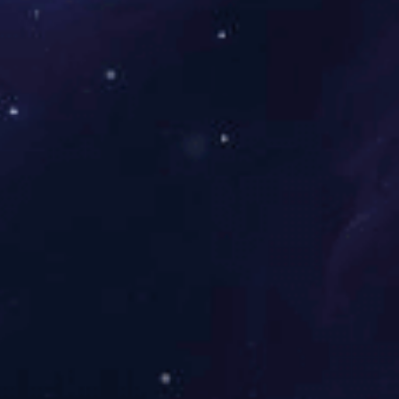
ABOUT US
乐竞官网-乐竞（中国）一站式体育服务
乐竞官网-乐竞（中国）一站式体育服务 ，是一家气
产技术及设备。公司自成立以来，一直以可靠的技术
的价位，致力于“创斯威品牌”，公司的主要产品有：
设备、辅助气动元件。各系列产品规格齐全，质量可靠
了解更多